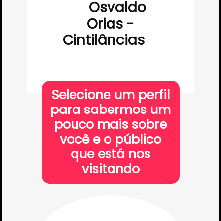
Osvaldo
Orias -
Cintilâncias
Selecione um perfil
para sabermos um
pouco mais sobre
você e o público
que está nos
visitando