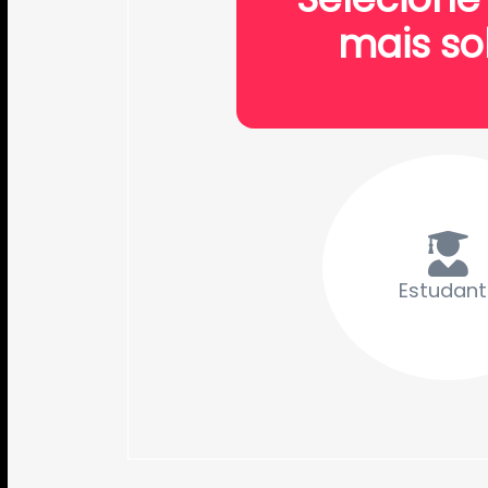
mais so
Estudant