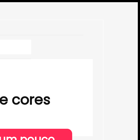
 e cores
s um pouco