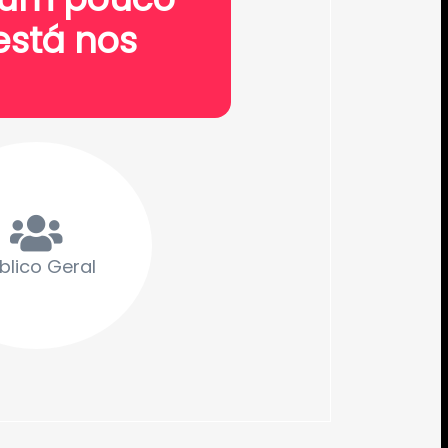
está nos
blico Geral