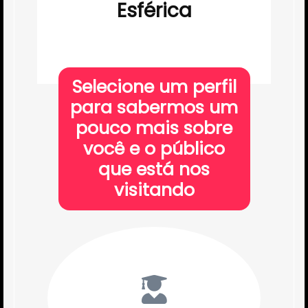
Esférica
Selecione um perfil
para sabermos um
pouco mais sobre
você e o público
que está nos
visitando