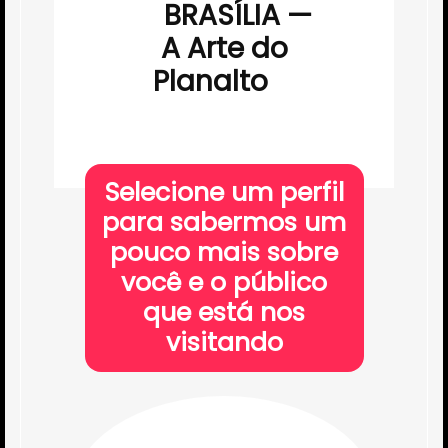
BRASÍLIA —
A Arte do
Planalto
Selecione um perfil
para sabermos um
pouco mais sobre
você e o público
que está nos
visitando