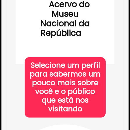
Acervo do
Museu
Nacional da
República
Selecione um perfil
para sabermos um
pouco mais sobre
você e o público
que está nos
visitando