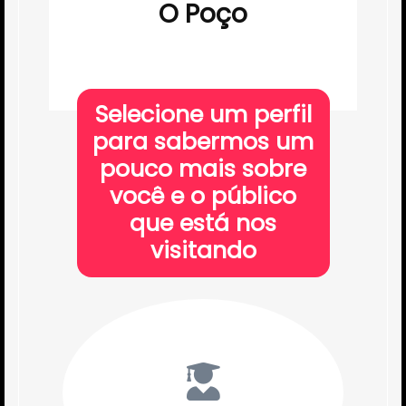
O Poço
Selecione um perfil
para sabermos um
pouco mais sobre
você e o público
que está nos
visitando