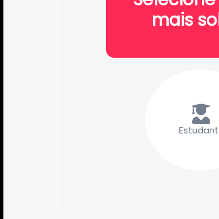
mais so
Estudant