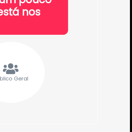
está nos
blico Geral