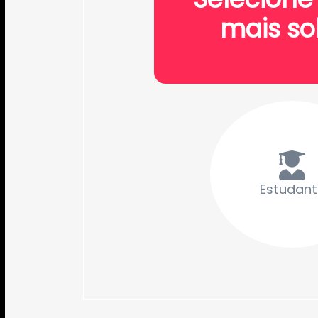
mais so
Estudant