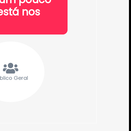
está nos
blico Geral