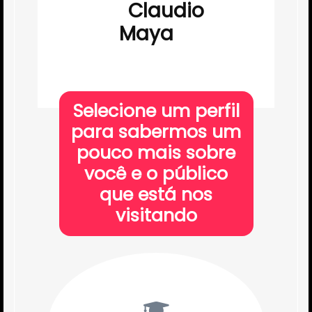
Claudio
Maya
Selecione um perfil
para sabermos um
pouco mais sobre
você e o público
que está nos
visitando